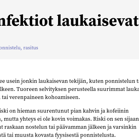
infektiot laukaisev
onnistelu
,
rasitus
e usein jonkin laukaisevan tekijän, kuten ponnistelun t
lkeen. Tuoreen selvityksen perusteella suurimmat laukai
hin tai verenpaineen kohoamiseen.
ski on hieman suurentunut pian kahvin ja kofeiinin
, mutta yhteys ei ole kovin voimakas. Riski on sen sijaan
ut raskaan nostelun tai päävamman jälkeen ja varsinkin
stä tai muusta kovasta fyysisestä ponnistelusta.