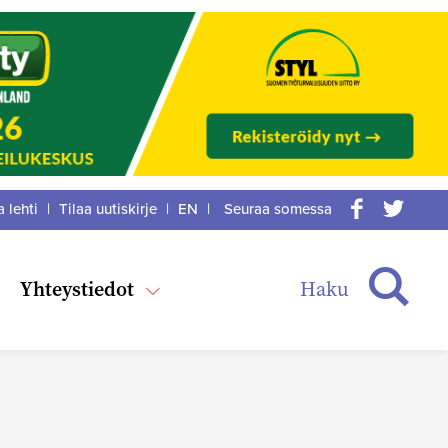
a lehti
|
Tilaa uutiskirje
|
EN
|
Seuraa somessa
acebook
itter
Haku
Yhteystiedot