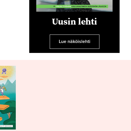
Uusin lehti
Lue näköislehti