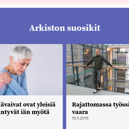
Arkiston suosikit
ävaivat ovat yleisiä
Rajattomassa työssä
ääntyvät iän myötä
vaara
19.3.2019