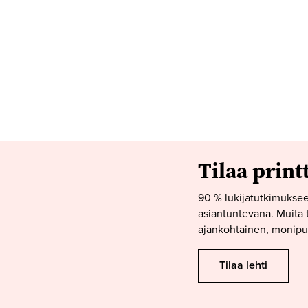
Tilaa print
90 % lukijatutkimuksee
asiantuntevana. Muita t
ajankohtainen, monipuo
Tilaa lehti