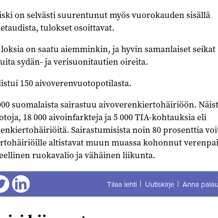
ski on selvästi suurentunut myös vuorokauden sisällä
etaudista, tulokset osoittavat.
oksia on saatu aiemminkin, ja hyvin samanlaiset seikat
ita sydän- ja verisuonitautien oireita.
stui 150 aivoverenvuotopotilasta.
000 suomalaista sairastuu aivoverenkiertohäiriöön. Näist
toja, 18 000 aivoinfarkteja ja 5 000 TIA-kohtauksia eli
nkiertohäiriöitä. Sairastumisista noin 80 prosenttia voit
ertohäiriöille altistavat muun muassa kohonnut verenpai
eellinen ruokavalio ja vähäinen liikunta.
Tilaa lehti
Uutiskirje
Anna palau
aa
Jaa