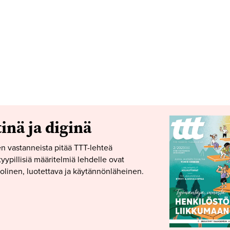
tinä ja diginä
n vastanneista pitää TTT-lehteä
yypillisiä määritelmiä lehdelle ovat
linen, luotettava ja käytännönläheinen.