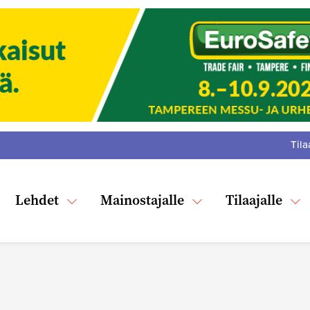
Tila
:
F
Tw
Lehdet
Mainostajalle
Tilaajalle