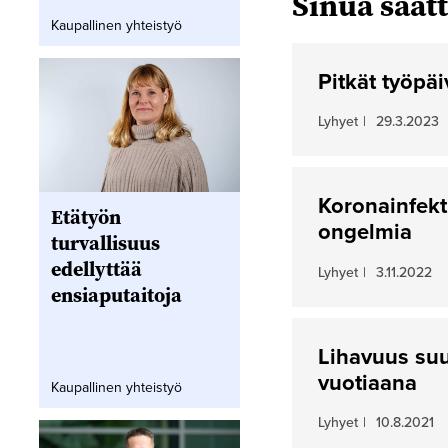
Sinua saatt
Kaupallinen yhteistyö
Pitkät työpäi
Lyhyet
|
29.3.2023
Koronainfekti
Etätyön
ongelmia
turvallisuus
edellyttää
Lyhyet
|
3.11.2022
ensiaputaitoja
Lihavuus suur
vuotiaana
Kaupallinen yhteistyö
Lyhyet
|
10.8.2021