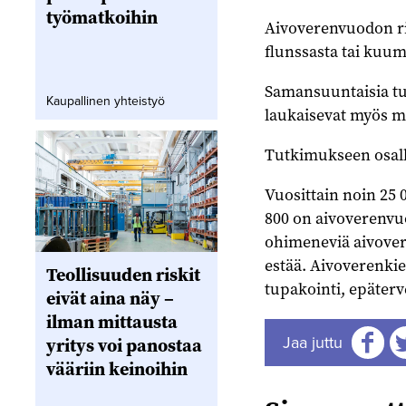
työmatkoihin
Aivoverenvuodon ri
flunssasta tai kuum
Samansuuntaisia tul
Kaupallinen yhteistyö
laukaisevat myös mu
Tutkimukseen osalli
Vuosittain noin 25 
800 on aivoverenvuo
ohimeneviä aivovere
estää. Aivoverenki
Teollisuuden riskit
tupakointi, epäterv
eivät aina näy –
ilman mittausta
Jaa juttu
yritys voi panostaa
vääriin keinoihin
Jaa
J