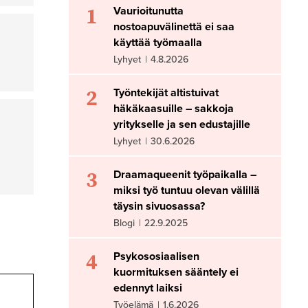
1
Vaurioitunutta
nostoapuvälinettä ei saa
käyttää työmaalla
Lyhyet
|
4.8.2026
2
Työntekijät altistuivat
häkäkaasuille – sakkoja
yritykselle ja sen edustajille
Lyhyet
|
30.6.2026
3
Draamaqueenit työpaikalla –
miksi työ tuntuu olevan välillä
täysin sivuosassa?
Blogi
|
22.9.2025
4
Psykososiaalisen
kuormituksen sääntely ei
edennyt laiksi
Työelämä
|
1.6.2026