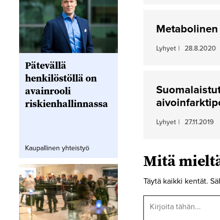
Metabolinen 
Lyhyet
|
28.8.2020
Pätevällä
henkilöstöllä on
Suomalaistut
avainrooli
aivoinfarktipo
riskienhallinnassa
Lyhyet
|
27.11.2019
Kaupallinen yhteistyö
Mitä miel
Täytä kaikki kentät. Sä