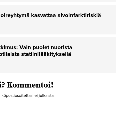
oireyhtymä kasvattaa aivoinfarktiriskiä
kimus: Vain puolet nuorista
tilaista statiinilääkityksellä
tä? Kommentoi!
hköpostiosoitettasi ei julkaista.