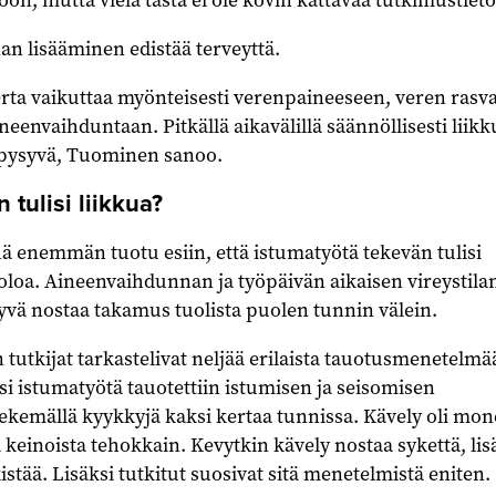
an lisääminen edistää terveyttä.
erta vaikuttaa myönteisesti verenpaineeseen, veren rasva
neenvaihduntaan. Pitkällä aikavälillä säännöllisesti liik
 pysyvä, Tuominen sanoo.
 tulisi liikkua?
ä enemmän tuotu esiin, että istumatyötä tekevän tulisi
oloa. Aineenvaihdunnan ja työpäivän aikaisen vireystila
hyvä nostaa takamus tuolista puolen tunnin välein.
 tutkijat tarkastelivat neljää erilaista tauotusmenetelmä
si istumatyötä tauotettiin istumisen ja seisomisen
tekemällä kyykkyjä kaksi kertaa tunnissa. Kävely oli mon
a keinoista tehokkain. Kevytkin kävely nostaa sykettä, lis
istää. Lisäksi tutkitut suosivat sitä menetelmistä eniten.