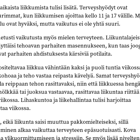
aista liikkumista tulisi lisätä. Terveyshyödyt ovat
rimmat, kun liikkumisen ajoittaa kello 11 ja 17 välille. 
lu ovat hyväksi, mutta vaikutus ei ole yhtä suuri.
etusti vaikutusta myös mielen terveyteen. Liikuntalajeis
äyttäisi tehoavan parhaiten masennukseen, kun taas joog
vat parhaiten ahdistuksesta kärsiviä potilaita.
ositeltavaa liikkua vähintään kaksi ja puoli tuntia viikoss
ohoaa ja teho vastaa reipasta kävelyä. Samat terveyshyö
a reippaan tehon rasittavaksi, niin että liikkuessa heng
hölkkää tai juoksua vastaavaa, rasittavaa liikuntaa riittää
iikossa. Lihaskuntoa ja liikehallintaa tulisi harjoittaa
taa viikossa.
 eikä liikunta saisi muuttua pakkomielteiseksi, sillä
uminen alkaa vaikuttaa terveyteen epäsuotuisasti. Kova
aa ylikuormittumiseen ja stressiin. Se myös lisää nivelten