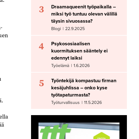
3
Draamaqueenit työpaikalla –
miksi työ tuntuu olevan välillä
täysin sivuosassa?
-
Blogi
|
22.9.2025
kuen
4
Psykososiaalisen
kuormituksen sääntely ei
edennyt laiksi
Työelämä
|
1.6.2026
n
5
Työntekijä kompastuu firman
kesäjuhlissa – onko kyse
työtapaturmasta?
ä.
Työturvallisuus
|
11.5.2026
ella
ää