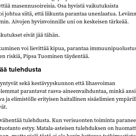
ttää masennusoireisia. Osa hyvistä vaikutuksista
i johtua siitä, että liikunta parantaa unenlaatua. Levän
in. Aivojen hyvinvoinnille uni on keskeisen tärkeää.
kutukset eivät jää tähän.
kuminen voi lievittää kipua, parantaa immuunipuolustus
en riskiä, Pipsa Tuominen täydentää.
tää tulehdusta
syntyvät sekä kestävyyskunnon että lihasvoiman
olemmat parantavat rasva-aineenvaihduntaa, minkä ansi
 ja elimistölle erityisen haitallinen sisäelimien ympäril
ät.
 vähentää tulehdusta. Kun verisuonten toiminta paranee
 tuotanto estyy. Matala-asteisen tulehduksen on huomat
oon, mutta vielä tästä ei ole kovin kattavaa tutkimustieto