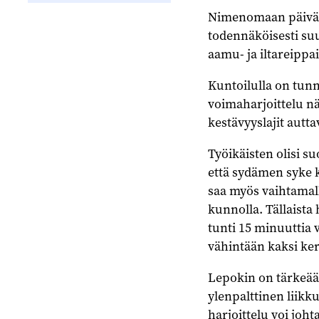
Nimenomaan päiväaik
todennäköisesti suu
aamu- ja iltareippai
Kuntoilulla on tunn
voima­harjoittelu n
kestävyyslajit autta
Työikäisten olisi su
että sydämen syke k
saa myös vaihtamall
kunnolla. Tällaista 
tunti 15 minuuttia v
vähintään kaksi ker
Lepokin on tärkeää,
ylenpalttinen liikk
harjoittelu voi joht