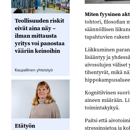
Miten fyysinen akt
Teollisuuden riskit
tohtori, filosofian 
eivät aina näy –
säännöllisen liiku
ilman mittausta
tapahtuvien rakent
yritys voi panostaa
Liikkuminen parant
vääriin keinoihin
lisääntyy ja yhdess
aivosolujen väliset
Kaupallinen yhteistyö
tihentyvät, mikä nä
hippokampusalueel
Kognitiivinen suor
aineen määrään. Lii
toimintakykyä.
Paitsi että aivotoim
Etätyön
stressinsietoa ja k