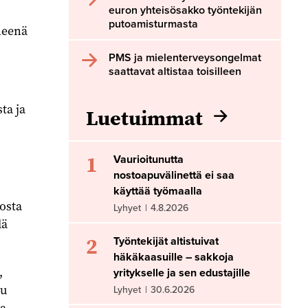
euron yhteisösakko työntekijän
putoamisturmasta
neenä
PMS ja mielenterveysongelmat
saattavat altistaa toisilleen
ta ja
Luetuimmat
1
Vaurioitunutta
nostoapuvälinettä ei saa
käyttää työmaalla
osta
Lyhyet
|
4.8.2026
lä
2
Työntekijät altistuivat
häkäkaasuille – sakkoja
,
yritykselle ja sen edustajille
tu
Lyhyet
|
30.6.2026
a.