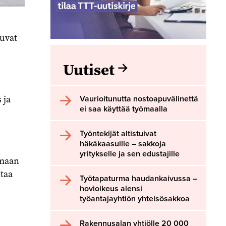
tuvat
Uutiset
 ja
Vaurioitunutta nostoapuvälinettä
ei saa käyttää työmaalla
Työntekijät altistuivat
häkäkaasuille – sakkoja
yritykselle ja sen edustajille
rmaan
ntaa
Työtapaturma haudankaivussa –
hovioikeus alensi
työantajayhtiön yhteisösakkoa
Rakennusalan yhtiölle 20 000