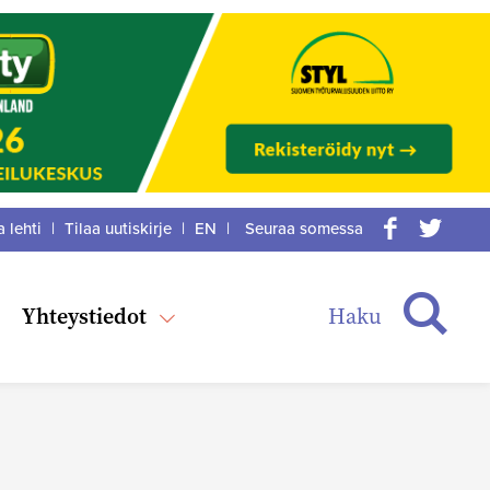
a lehti
|
Tilaa uutiskirje
|
EN
|
Seuraa somessa
acebook
itter
Haku
Yhteystiedot