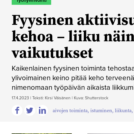
Työhyvinvointi
Fyysinen aktiivis
kehoa – liiku näi
vaikutukset
Kaikenlainen fyysinen toiminta tehostaa
ylivoimainen keino pitää keho terveenä
nimenomaan työpäivän aikaista liikkumist
17.4.2023
|
Teksti: Kirsi Väisänen
|
Kuva: Shutterstock
aivojen toiminta
,
istuminen
,
liikunta
Jaa
Jaa
Jaa
Facebookissa
Twitterissä
Linkedinissä