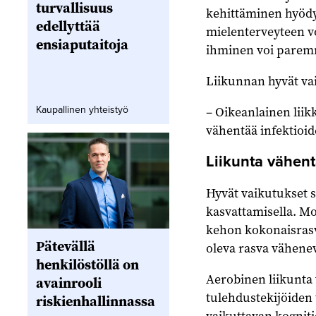
turvallisuus
kehittäminen hyödy
edellyttää
mielenterveyteen vo
ensiaputaitoja
ihminen voi paremm
Liikunnan hyvät vai
– Oikeanlainen liik
Kaupallinen yhteistyö
vähentää infektioid
Liikunta vähen
Hyvät vaikutukset 
kasvattamisella. M
kehon kokonaisrasva
Pätevällä
oleva rasva vähenev
henkilöstöllä on
Aerobinen liikunta
avainrooli
tulehdustekijöiden
riskienhallinnassa
vaikuttavan kogniti