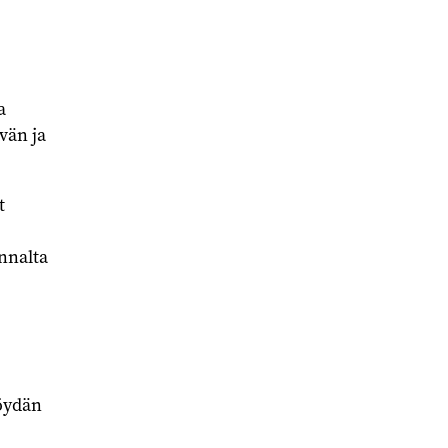
a
vän ja
t
annalta
öydän