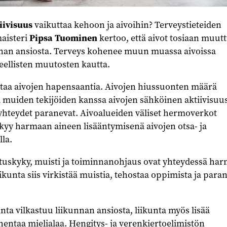
iivisuus
vaikuttaa kehoon ja aivoihin? Terveystieteiden
maisteri
Pipsa Tuominen
kertoo, että aivot tosiaan muut
nnan ansiosta. Terveys kohenee muun muassa aivoissa
eellisten muutosten kautta.
aa aivojen hapensaantia. Aivojen hiussuonten määrä
ä muiden tekijöiden kanssa aivojen sähköinen aktiivisuus
 yhteydet paranevat. Aivoalueiden väliset hermoverkot
kyy harmaan aineen lisääntymisenä aivojen otsa- ja
la.
ituskyky, muisti ja toiminnanohjaus ovat yhteydessä ha
kunta siis virkistää muistia, tehostaa oppimista ja para
inta vilkastuu liikunnan ansiosta, liikunta myös lisää
ohentaa mielialaa. Hengitys- ja verenkiertoelimistön