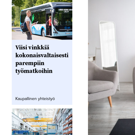
Viisi vinkkiä
kokonaisvaltaisesti
parempiin
työmatkoihin
Kaupallinen yhteistyö