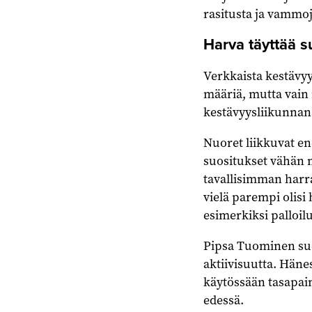
rasitusta ja vammoj
Harva täyttää s
Verkkaista kestävyy
määriä, mutta vain 
kestävyysliikunnan 
Nuoret liikkuvat en
suositukset vähän m
tavallisimman harras
vielä parempi olisi 
esimerkiksi palloilul
Pipsa Tuominen suos
aktiivisuutta. Hänest
käytössään tasapai
edessä.