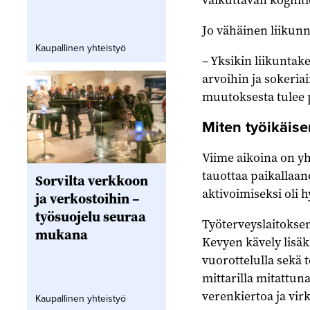
Jo vähäinen liikunn
Kaupallinen yhteistyö
– Yksikin liikuntak
arvoihin ja sokeriai
muutoksesta tulee
Miten työikäisen
Viime aikoina on yh
tauottaa paikallaan
Sorvilta verkkoon
aktivoimiseksi oli 
ja verkostoihin –
työsuojelu seuraa
Työterveyslaitoksen
mukana
Kevyen kävely lisäk
vuorottelulla sekä 
mittarilla mi­tattun
verenkiertoa ja virk
Kaupallinen yhteistyö