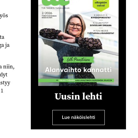
Myös
ta
a ja
a niin,
dyt
ästyy
 1
Uusin lehti
Lue näköislehti