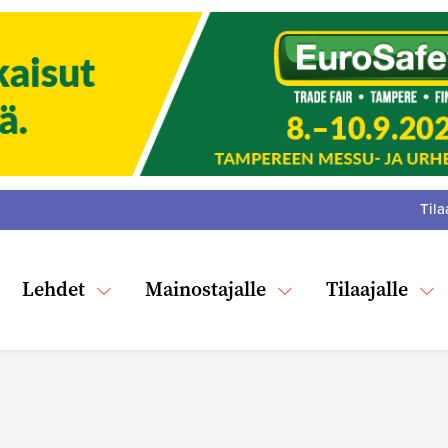
Tila
:
F
Tw
Lehdet
Mainostajalle
Tilaajalle