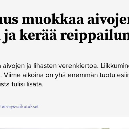
uus muokkaa aivoje
n ja kerää reippailu
 aivojen ja lihasten verenkiertoa. Liikkumi
. Viime aikoina on yhä enemmän tuotu esiin
a tulisi lisätä.
,
terveysvaikutukset