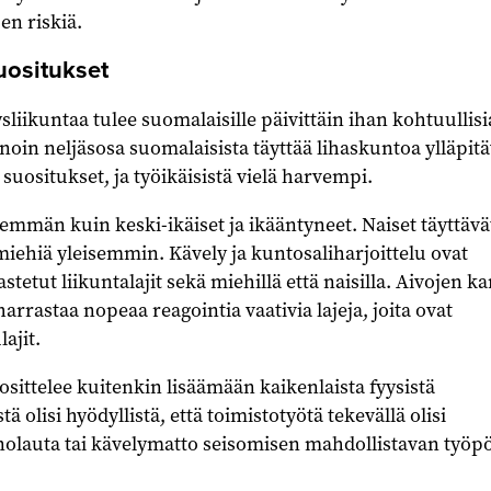
en riskiä.
uositukset
sliikuntaa tulee suomalaisille päivittäin ihan kohtuullisi
noin neljäsosa suomalaisista täyttää lihaskuntoa ylläpitä
suositukset, ja työikäisistä vielä harvempi.
emmän kuin keski-ikäiset ja ikääntyneet. Naiset täyttävä
iehiä yleisemmin. Kävely ja kuntosaliharjoittelu ovat
tetut liikuntalajit sekä miehillä että naisilla. Aivojen k
harrastaa nopeaa reagointia vaativia lajeja, joita ovat
ajit.
ittelee kuitenkin lisäämään kaikenlaista fyysistä
ä olisi hyödyllistä, että toimistotyötä tekevällä olisi
nolauta tai kävelymatto seisomisen mahdollistavan työp