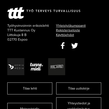
Työhyvinvoinnin erikoislehti
Yhteistyökumppanit
TTT Kustannus Oy
Rekisteriseloste
Liittokuja 8 B
Käyttöehdot
02770 Espoo
Tilaa lehti
Tilaa uutiskirje
Yhteystiedot ja
Mainostajalle
verkkolaskutus