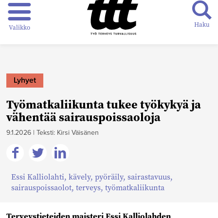
Haku
Valikko
Lyhyet
Työmatkaliikunta tukee työkykyä ja
vähentää sairauspoissaoloja
9.1.2026
|
Teksti: Kirsi Väisänen
Jaa
Jaa
Jaa
Essi Kalliolahti
,
kävely
,
pyöräily
,
sairastavuus
,
Facebookissa
Twitterissä
Linkedinissä
sairauspoissaolot
,
terveys
,
työmatkaliikunta
Terveystieteiden maisteri
Essi Kalliolahden