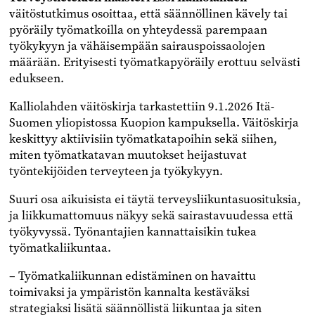
väitöstutkimus osoittaa, että säännöllinen kävely tai
pyöräily työmatkoilla on yhteydessä parempaan
työkykyyn ja vähäisempään sairauspoissaolojen
määrään. Erityisesti työmatkapyöräily erottuu selvästi
edukseen.
Kalliolahden väitöskirja tarkastettiin 9.1.2026 Itä-
Suomen yliopistossa Kuopion kampuksella. Väitöskirja
keskittyy aktiivisiin työmatkatapoihin sekä siihen,
miten työmatkatavan muutokset heijastuvat
työntekijöiden terveyteen ja työkykyyn.
Suuri osa aikuisista ei täytä terveysliikuntasuosituksia,
ja liikkumattomuus näkyy sekä sairastavuudessa että
työkyvyssä. Työnantajien kannattaisikin tukea
työmatkaliikuntaa.
– Työmatkaliikunnan edistäminen on havaittu
toimivaksi ja ympäristön kannalta kestäväksi
strategiaksi lisätä säännöllistä liikuntaa ja siten