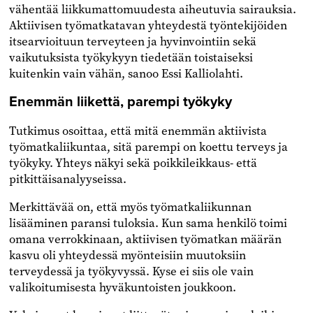
vähentää liikkumattomuudesta aiheutuvia sairauksia.
Aktiivisen työmatkatavan yhteydestä työntekijöiden
itsearvioituun terveyteen ja hyvinvointiin sekä
vaikutuksista työkykyyn tiedetään toistaiseksi
kuitenkin vain vähän, sanoo Essi Kalliolahti.
Enemmän liikettä, parempi työkyky
Tutkimus osoittaa, että mitä enemmän aktiivista
työmatkaliikuntaa, sitä parempi on koettu terveys ja
työkyky. Yhteys näkyi sekä poikkileikkaus- että
pitkittäisanalyyseissa.
Merkittävää on, että myös työmatkaliikunnan
lisääminen paransi tuloksia. Kun sama henkilö toimi
omana verrokkinaan, aktiivisen työmatkan määrän
kasvu oli yhteydessä myönteisiin muutoksiin
terveydessä ja työkyvyssä. Kyse ei siis ole vain
valikoitumisesta hyväkuntoisten joukkoon.