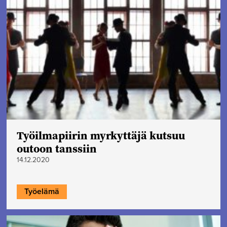
Työilmapiirin myrkyttäjä kutsuu
outoon tanssiin
14.12.2020
Työelämä