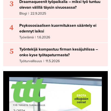
3
Draamaqueenit työpaikalla – miksi työ tuntuu
olevan välillä täysin sivuosassa?
Blogi
|
22.9.2025
4
Psykososiaalisen kuormituksen sääntely ei
edennyt laiksi
Työelämä
|
1.6.2026
5
Työntekijä kompastuu firman kesäjuhlissa –
onko kyse työtapaturmasta?
Työturvallisuus
|
11.5.2026