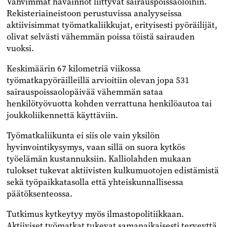
Vahvimmat havainnot liittyvät sairauspoissaoloihin.
Rekisteriaineistoon perustuvissa analyyseissa
aktiivisimmat työmatkaliikkujat, erityisesti pyöräilijät,
olivat selvästi vähemmän poissa töistä sairauden
vuoksi.
Keskimäärin 67 kilometriä viikossa
työmatkapyöräilleillä arvioitiin olevan jopa 531
sairauspoissaolopäivää vähemmän sataa
henkilötyövuotta kohden verrattuna henkilöautoa tai
joukkoliikennettä käyttäviin.
Työmatkaliikunta ei siis ole vain yksilön
hyvinvointikysymys, vaan sillä on suora kytkös
työelämän kustannuksiin. Kalliolahden mukaan
tulokset tukevat aktiivisten kulkumuotojen edistämistä
sekä työpaikkatasolla että yhteiskunnallisessa
päätöksenteossa.
Tutkimus kytkeytyy myös ilmastopolitiikkaan.
Aktiiviset työmatkat tukevat samanaikaisesti terveyttä,