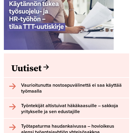
Uutiset
Vaurioitunutta nostoapuvälinettä ei saa käyttää
työmaalla
Työntekijät altistuivat häkäkaasuille – sakkoja
yritykselle ja sen edustajille
Työtapaturma haudankaivussa – hovioikeus
alensi työantajayhtiön yhteisösakkoa