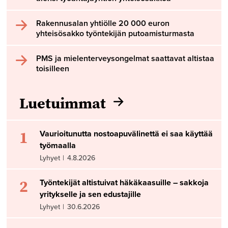
Rakennusalan yhtiölle 20 000 euron
yhteisösakko työntekijän putoamisturmasta
PMS ja mielenterveysongelmat saattavat altistaa
toisilleen
Luetuimmat
1
Vaurioitunutta nostoapuvälinettä ei saa käyttää
työmaalla
Lyhyet
|
4.8.2026
2
Työntekijät altistuivat häkäkaasuille – sakkoja
yritykselle ja sen edustajille
Lyhyet
|
30.6.2026