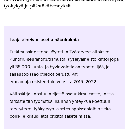
työkykyä ja päästövähennyksiä.
Laaja aineisto, useita näkökulmia
Tutkimusaineistona käytettiin Työterveyslaitoksen
Kunta10-seurantatutkimusta. Kyselyaineisto kattoi jopa
yli 38 000 kunta- ja hyvinvointialan työntekijää, ja
sairauspoissaolotiedot perustuivat
työnantajarekistereihin vuosilta 2019–2022.
Väitöskirja koostuu neljästä osatutkimuksesta, joissa
tarkasteltiin työmatkaliikunnan yhteyksiä koettuun
terveyteen, työkykyyn ja sairauspoissaoloihin sekä
poikkileikkaus- että pitkittäisasetelmissa.