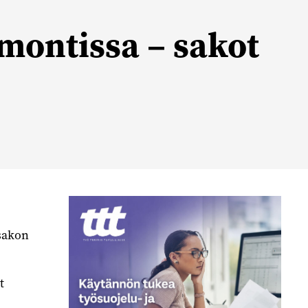
montissa – sakot
äsakon
t