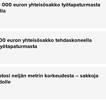
10 000 euron yhteisösakko työtapaturmasta
lla
000 euron yhteisösakko tehdaskoneella
työtapaturmasta
utosi neljän metrin korkeudesta – sakkoja
dolle