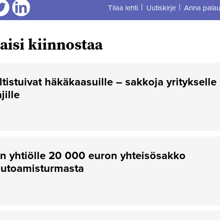
Tilaa lehti
Uutiskirje
Anna palau
aa
Jaa
aisi kiinnostaa
ltistuivat häkäkaasuille – sakkoja yritykselle
jille
 yhtiölle 20 000 euron yhteisösakko
putoamisturmasta