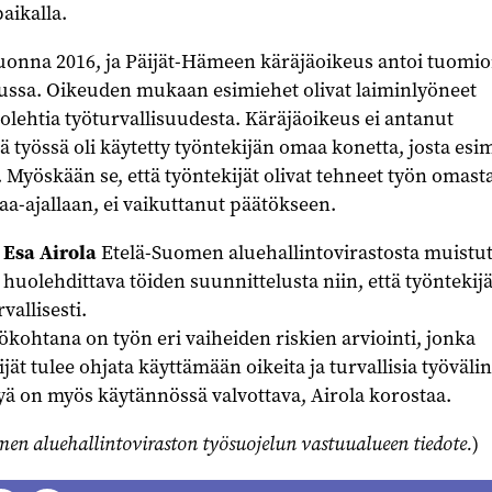
paikalla.
uonna 2016, ja Päijät-Hämeen käräjäoikeus antoi tuomi
ssa. Oikeuden mukaan esimiehet olivat laiminlyöneet
olehtia työturvallisuudesta. Käräjäoikeus ei antanut
tä työssä oli käytetty työntekijän omaa konetta, josta esi
ia. Myöskään se, että työntekijät olivat tehneet työn omast
a-ajallaan, ei vaikuttanut päätökseen.
s
Esa Airola
Etelä-Suomen aluehallintovirastosta muistut
 huolehdittava töiden suunnittelusta niin, että työntekijä
vallisesti.
ökohtana on työn eri vaiheiden riskien arviointi, jonka
jät tulee ohjata käyttämään oikeita ja turvallisia työvälin
yä on myös käytännössä valvottava, Airola korostaa.
en aluehallintoviraston työsuojelun vastuualueen tiedote.
)