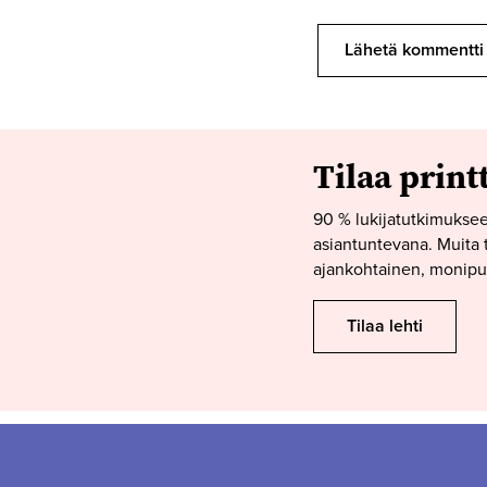
Tilaa print
90 % lukijatutkimuksee
asiantuntevana. Muita t
ajankohtainen, monipuo
Tilaa lehti