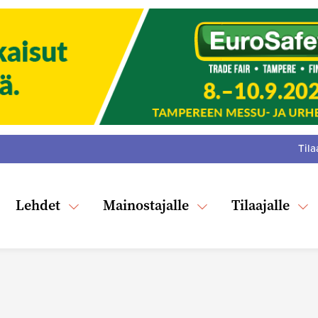
Tila
:
F
Tw
Lehdet
Mainostajalle
Tilaajalle