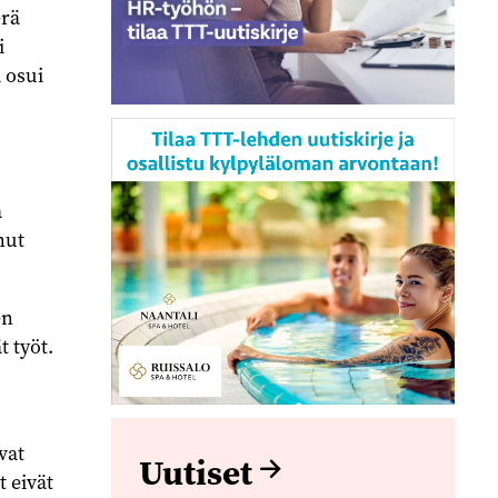
erä
i
 osui
a
nut
en
t työt.
vat
Uutiset
t eivät