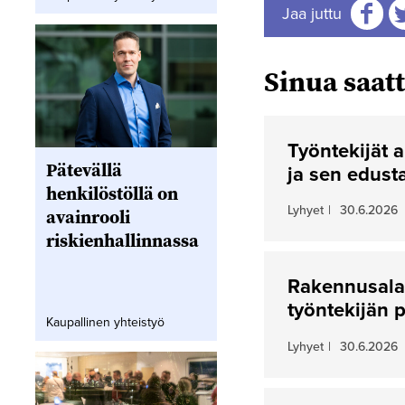
Jaa juttu
Jaa
J
Sinua saatt
Työntekijät a
Pätevällä
ja sen edusta
henkilöstöllä on
Lyhyet
|
30.6.2026
avainrooli
riskienhallinnassa
Rakennusalan
työntekijän 
Kaupallinen yhteistyö
Lyhyet
|
30.6.2026