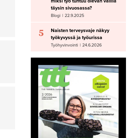
miksi työ tuntuu olevan välillä
täysin sivuosassa?
Blogi
|
22.9.2025
5
Naisten terveysvaje näkyy
työkyvyssä ja työurissa
Työhyvinvointi
|
24.6.2026