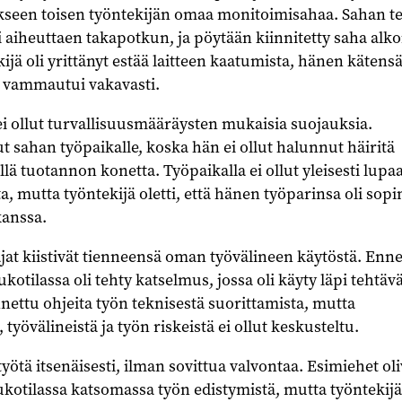
kseen toisen työntekijän omaa monitoimisahaa. Sahan t
i aiheuttaen takapotkun, ja pöytään kiinnitetty saha alko
ijä oli yrittänyt estää laitteen kaatumista, hänen kätensä
a vammautui vakavasti.
i ollut turvallisuusmääräysten mukaisia suojauksia.
ut sahan työpaikalle, koska hän ei ollut halunnut häiritä
lä tuotannon konetta. Työpaikalla ei ollut yleisesti lupa
a, mutta työntekijä oletti, että hänen työparinsa oli sopi
kanssa.
at kiistivät tienneensä oman työvälineen käytöstä. Enn
ukotilassa oli tehty katselmus, jossa oli käyty läpi tehtävä
nnettu ohjeita työn teknisestä suorittamista, mutta
 työvälineistä ja työn riskeistä ei ollut keskusteltu.
työtä itsenäisesti, ilman sovittua valvontaa. Esimiehet oli
ukotilassa katsomassa työn edistymistä, mutta työntekijä