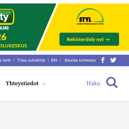
a lehti
|
Tilaa uutiskirje
|
EN
|
Seuraa somessa
acebook
itter
Haku
Yhteystiedot