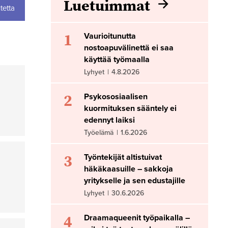
Luetuimmat
tetta
1
Vaurioitunutta
nostoapuvälinettä ei saa
käyttää työmaalla
Lyhyet
|
4.8.2026
2
Psykososiaalisen
kuormituksen sääntely ei
edennyt laiksi
Työelämä
|
1.6.2026
3
Työntekijät altistuivat
häkäkaasuille – sakkoja
yritykselle ja sen edustajille
Lyhyet
|
30.6.2026
4
Draamaqueenit työpaikalla –