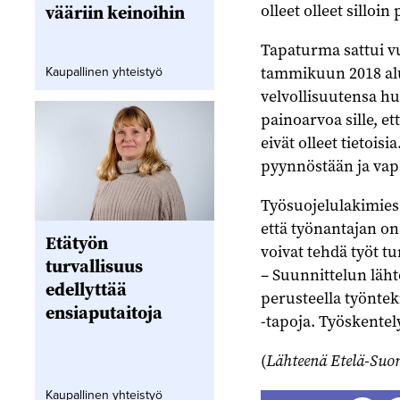
olleet olleet silloin 
vääriin keinoihin
Tapaturma sattui v
tammikuun 2018 alu
Kaupallinen yhteistyö
velvollisuutensa hu
painoarvoa sille, et
eivät olleet tietois
pyynnöstään ja vapa
Työsuojelulakimie
että työnantajan on
Etätyön
voivat tehdä työt tur
turvallisuus
– Suunnittelun läht
edellyttää
perusteella työnteki
ensiaputaitoja
-tapoja. Työskentel
(
Lähteenä Etelä-Suom
Kaupallinen yhteistyö