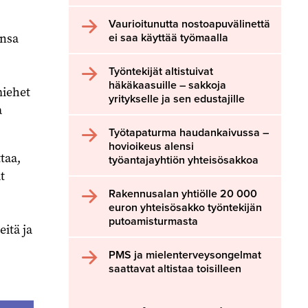
Vaurioitunutta nostoapuvälinettä
onsa
ei saa käyttää työmaalla
Työntekijät altistuivat
häkäkaasuille – sakkoja
miehet
yritykselle ja sen edustajille
a
Työtapaturma haudankaivussa –
hovioikeus alensi
taa,
työantajayhtiön yhteisösakkoa
t
Rakennusalan yhtiölle 20 000
euron yhteisösakko työntekijän
putoamisturmasta
eitä ja
PMS ja mielenterveysongelmat
saattavat altistaa toisilleen