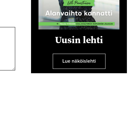
Uusin lehti
Lue näköislehti