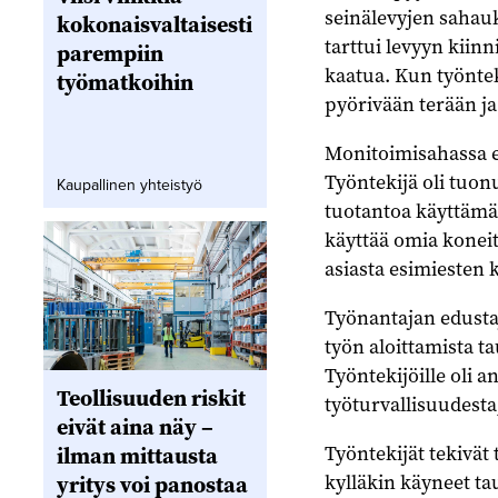
seinälevyjen sahau
kokonaisvaltaisesti
tarttui levyyn kiinn
parempiin
kaatua. Kun työntek
työmatkoihin
pyörivään terään j
Monitoimisahassa e
Työntekijä oli tuon
Kaupallinen yhteistyö
tuotantoa käyttämäl
käyttää omia koneit
asiasta esimiesten 
Työnantajan edustaj
työn aloittamista ta
Työntekijöille oli a
Teollisuuden riskit
työturvallisuudesta,
eivät aina näy –
Työntekijät tekivät 
ilman mittausta
kylläkin käyneet ta
yritys voi panostaa