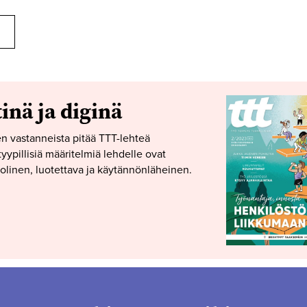
tinä ja diginä
n vastanneista pitää TTT-lehteä
yypillisiä määritelmiä lehdelle ovat
linen, luotettava ja käytännönläheinen.