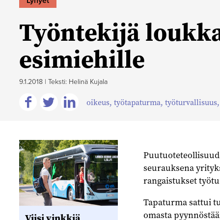
Lyhyet
Työntekijä loukka
esimiehille
9.1.2018
|
Teksti: Helinä Kujala
oikeus
,
työtapaturma
,
työturvallisuus
Jaa
Jaa
Jaa
Facebookissa
Twitterissä
Linkedinissä
Puutuoteteollisuude
seurauksena yrityks
rangaistukset työtu
Tapaturma sattui tu
omasta pyynnöstään
Viisi vinkkiä