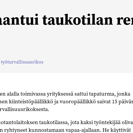
antui taukotilan re
,
työturvallisuusrikos
n alalla toimivassa yrityksessä sattui tapaturma, jonka
en kiinteistöpäällikkö ja vuoropäällikkö saivat 15 päiv
rvallisuusrikoksesta.
otantolaitoksen taukotilassa, jota kaksi työntekijää oliva
 ryhtyneet kunnostamaan vapaa-ajallaan. He käyttivät