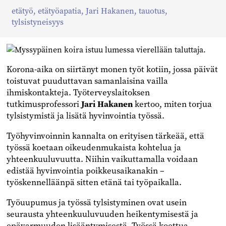
Jaa
Jaa
Jaa
etätyö
,
etätyöapatia
,
Jari Hakanen
,
tauotus
,
Facebookissa
Twitterissä
Linkedinissä
tylsistyneisyys
Korona-aika on siirtänyt monen työt kotiin, jossa päivät
toistuvat puuduttavan samanlaisina vailla
ihmiskontakteja. Työterveyslaitoksen
tutkimusprofessori
Jari Hakanen
kertoo, miten torjua
tylsistymistä ja lisätä hyvinvointia työssä.
Työhyvinvoinnin kannalta on erityisen tärkeää, että
työssä koetaan oikeudenmukaista kohtelua ja
yhteenkuuluvuutta. Niihin vaikuttamalla voidaan
edistää hyvinvointia poikkeusaikanakin –
työskennelläänpä sitten etänä tai työpaikalla.
Työuupumus ja työssä tylsistyminen ovat usein
seurausta yhteenkuuluvuuden heikentymisestä ja
epävarmuuden lisääntymisestä. Työssä koettua