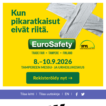
Siirry
Tilaa lehti
|
Tilaa uutiskirje
|
EN
|
suoraan
Facebook
Twitter
sisältöön