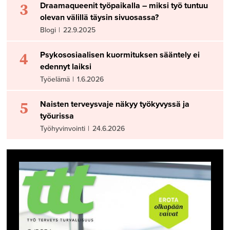
3
Draamaqueenit työpaikalla – miksi työ tuntuu
olevan välillä täysin sivuosassa?
Blogi
|
22.9.2025
4
Psykososiaalisen kuormituksen sääntely ei
edennyt laiksi
Työelämä
|
1.6.2026
5
Naisten terveysvaje näkyy työkyvyssä ja
työurissa
Työhyvinvointi
|
24.6.2026