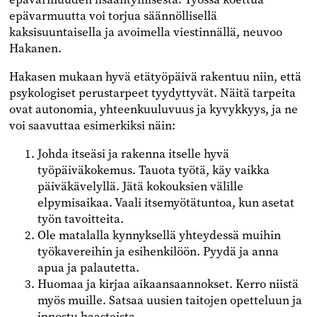
epävarmuutta voi torjua säännöllisellä
kaksisuuntaisella ja avoimella viestinnällä, neuvoo
Hakanen.
Hakasen mukaan hyvä etätyöpäivä rakentuu niin, että
psykologiset perustarpeet tyydyttyvät. Näitä tarpeita
ovat autonomia, yhteenkuuluvuus ja kyvykkyys, ja ne
voi saavuttaa esimerkiksi näin:
Johda itseäsi ja rakenna itselle hyvä
työpäiväkokemus. Tauota työtä, käy vaikka
päiväkävelyllä. Jätä kokouksien välille
elpymisaikaa. Vaali itsemyötätuntoa, kun asetat
työn tavoitteita.
Ole matalalla kynnyksellä yhteydessä muihin
työkavereihin ja esihenkilöön. Pyydä ja anna
apua ja palautetta.
Huomaa ja kirjaa aikaansaannokset. Kerro niistä
myös muille. Satsaa uusien taitojen opetteluun ja
innostu haasteista.