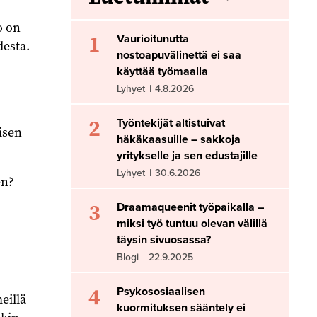
o on
1
Vaurioitunutta
esta.
nostoapuvälinettä ei saa
käyttää työmaalla
Lyhyet
|
4.8.2026
2
Työntekijät altistuivat
isen
häkäkaasuille – sakkoja
yritykselle ja sen edustajille
Lyhyet
|
30.6.2026
en?
3
Draamaqueenit työpaikalla –
miksi työ tuntuu olevan välillä
täysin sivuosassa?
Blogi
|
22.9.2025
4
Psykososiaalisen
eillä
kuormituksen sääntely ei