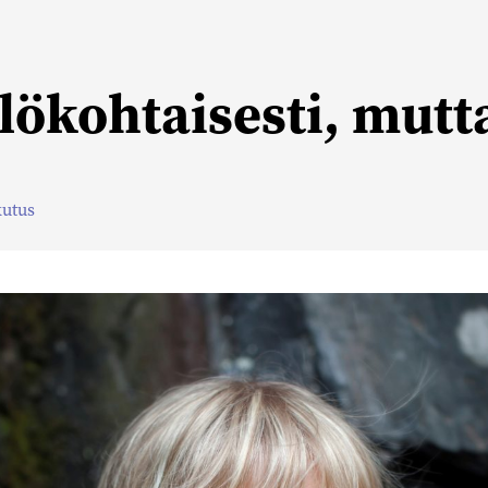
ilökohtaisesti, mut
kutus