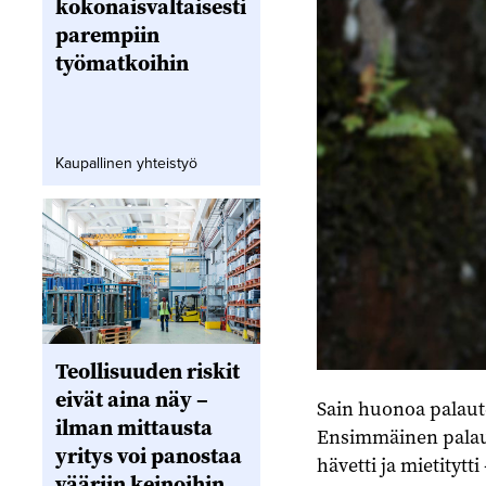
kokonaisvaltaisesti
parempiin
työmatkoihin
Kaupallinen yhteistyö
Teollisuuden riskit
eivät aina näy –
Sain huonoa palaute
ilman mittausta
Ensimmäinen palaut
yritys voi panostaa
hävetti ja mietitytti 
vääriin keinoihin