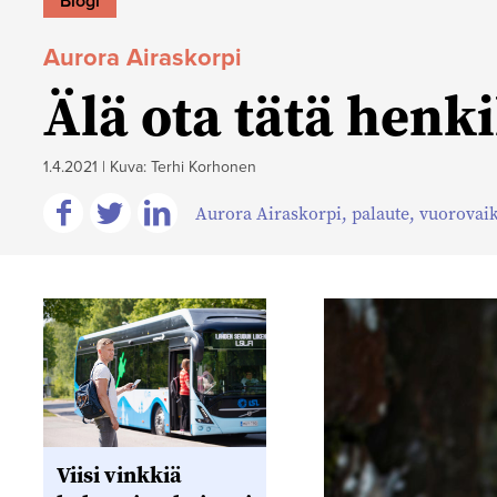
Blogi
Aurora Airaskorpi
Älä ota tätä henk
1.4.2021
|
Kuva: Terhi Korhonen
Aurora Airaskorpi
,
palaute
,
vuorovai
Jaa
Jaa
Jaa
Facebookissa
Twitterissä
Linkedinissä
Viisi vinkkiä