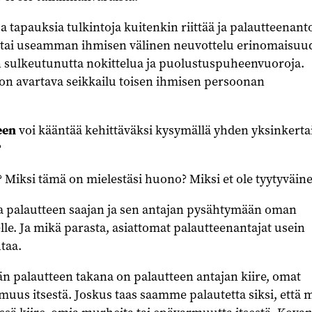
tapauksia tulkintoja kuitenkin riittää ja palautteenant
ai useamman ihmisen välinen neuvottelu erinomaisuud
 sulkeutunutta nokittelua ja puolustuspuheenvuoroja.
on avartava seikkailu toisen ihmisen persoonan
een
voi kääntää kehittäväksi kysymällä yhden yksinkerta
?
n? Miksi tämä on mielestäsi huono? Miksi et ole tyytyväin
a palautteen saajan ja sen antajan pysähtymään oman
e. Ja mikä parasta, asiattomat palautteenantajat usein
taa.
än palautteen takana on palautteen antajan kiire, omat
uus itsestä. Joskus taas saamme palautetta siksi, että m