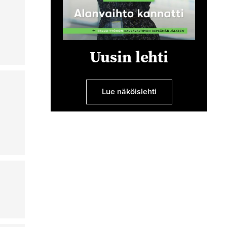
Uusin lehti
Lue näköislehti