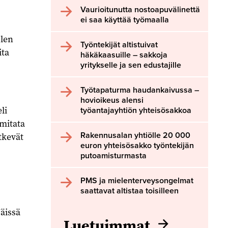
Vaurioitunutta nostoapuvälinettä
ei saa käyttää työmaalla
Olen
Työntekijät altistuivat
ita
häkäkaasuille – sakkoja
yritykselle ja sen edustajille
Työtapaturma haudankaivussa –
hovioikeus alensi
li
työantajayhtiön yhteisösakkoa
 mitata
Rakennusalan yhtiölle 20 000
tkevät
euron yhteisösakko työntekijän
putoamisturmasta
PMS ja mielenterveysongelmat
saattavat altistaa toisilleen
Näissä
Luetuimmat