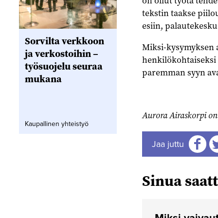
on ollut työtä tehd
tekstin taakse piilo
esiin, palautekesk
Sorvilta verkkoon
Miksi-kysymyksen a
ja verkostoihin –
henkilökohtaiseksi 
työsuojelu seuraa
paremman syyn avata
mukana
Aurora Airaskorpi on
Kaupallinen yhteistyö
Jaa juttu
Jaa
J
Sinua saatt
Miksi vaivaut