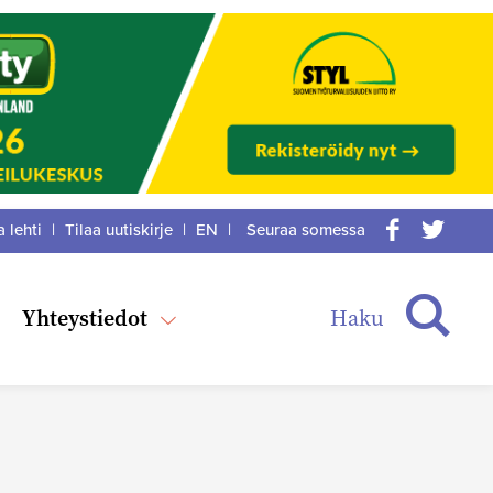
a lehti
|
Tilaa uutiskirje
|
EN
|
Seuraa somessa
acebook
itter
Haku
Yhteystiedot