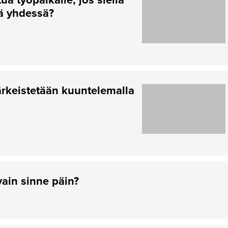
tä yhdessä?
rkeistetään kuuntelemalla
vain sinne päin?