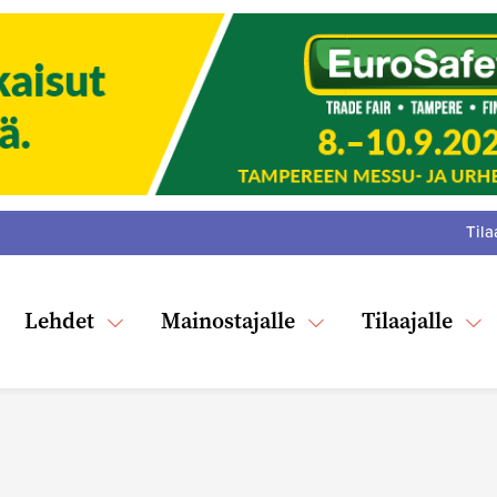
Tila
:
F
Tw
Lehdet
Mainostajalle
Tilaajalle