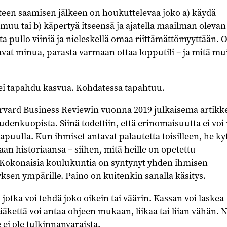
teen saamisen jälkeen on houkuttelevaa joko a) käydä
uu tai b) käpertyä itseensä ja ajatella maailman olevan
a pullo viiniä ja nieleskellä omaa riittämättömyyttään. 
aavat minua, parasta varmaan ottaa lopputili – ja mitä mu
ei tapahdu kasvua. Kohdatessa tapahtuu.
vard Business Reviewin vuonna 2019 julkaisema artikke
denkuopista. Siinä todettiin, että erinomaisuutta ei voi
puulla. Kun ihmiset antavat palautetta toisilleen, he ky
an historiaansa – siihen, mitä heille on opetettu
Kokonaisia koulukuntia on syntynyt yhden ihmisen
sen ympärille. Paino on kuitenkin sanalla käsitys.
 jotka voi tehdä joko oikein tai väärin. Kassan voi laskea
Lääkettä voi antaa ohjeen mukaan, liikaa tai liian vähän. 
 ei ole tulkinnanvaraista.