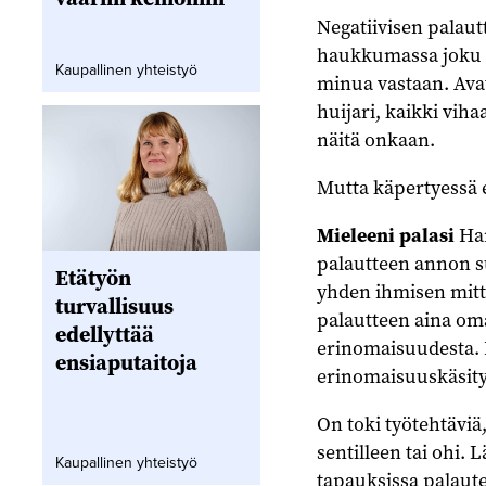
Negatiivisen palaut
haukkumassa joku m
Kaupallinen yhteistyö
minua vastaan. Avat
huijari, kaikki vih
näitä onkaan.
Mutta käpertyessä 
Mieleeni palasi
Har
palautteen annon su
Etätyön
yhden ihmisen mitta
turvallisuus
palautteen aina oma
edellyttää
erinomaisuudesta. 
ensiaputaitoja
erinomaisuuskäsityk
On toki työtehtäviä,
sentilleen tai ohi. 
Kaupallinen yhteistyö
tapauksissa palaute