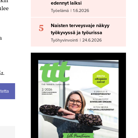
nkin
edennyt laiksi
ulee
Työelämä
|
1.6.2026
5
Naisten terveysvaje näkyy
työkyvyssä ja työurissa
a
Työhyvinvointi
|
24.6.2026
a.
tetta