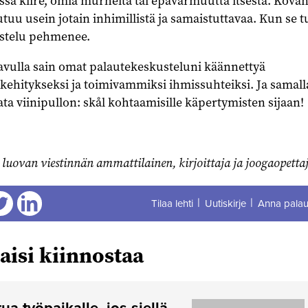
essä kiire, omia murheita tai epävarmuutta itsestä. Kova
utuu usein jotain inhimillistä ja samaistuttavaa. Kun se t
ustelu pehmenee.
vulla sain omat palautekeskusteluni käännettyä
kehitykseksi ja toimivammiksi ihmissuhteiksi. Ja samall
 viinipullon: skål kohtaamisille käpertymisten sijaan!
 luovan viestinnän ammattilainen, kirjoittaja ja joogaopettaj
Tilaa lehti
Uutiskirje
Anna palau
aa
Jaa
aisi kiinnostaa
ua työpaikalle, jos siellä