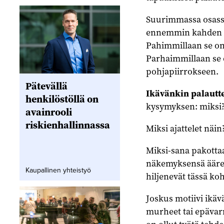
Suurimmassa osassa 
ennemmin kahden t
Pahimmillaan se on
Parhaimmillaan se 
pohjapiirrokseen.
Pätevällä
Ikävänkin palautt
henkilöstöllä on
kysymyksen: miksi
avainrooli
riskienhallinnassa
Miksi ajattelet näi
Miksi-sana pakotta
näkemyksensä äärell
Kaupallinen yhteistyö
hiljenevät tässä koh
Joskus motiivi ikäv
murheet tai epävarm