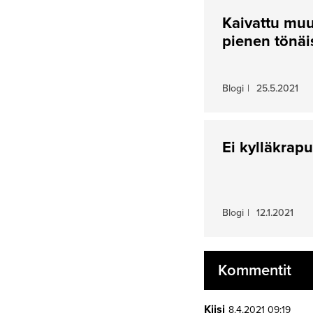
Kaivattu muu
pienen tönäi
Blogi
|
25.5.2021
Ei kylläkrapu
Blogi
|
12.1.2021
Kommentit
Kiisi
8.4.2021 09:19